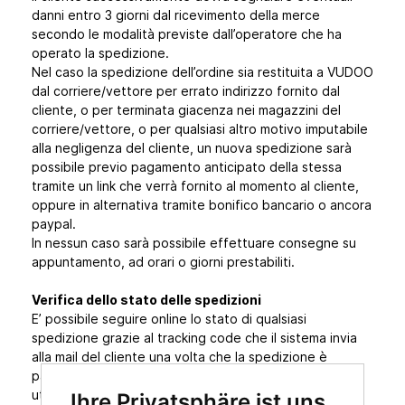
danni entro 3 giorni dal ricevimento della merce
secondo le modalità previste dall’operatore che ha
operato la spedizione.
Nel caso la spedizione dell’ordine sia restituita a VUDOO
dal corriere/vettore per errato indirizzo fornito dal
cliente, o per terminata giacenza nei magazzini del
corriere/vettore, o per qualsiasi altro motivo imputabile
alla negligenza del cliente, un nuova spedizione sarà
possibile previo pagamento anticipato della stessa
tramite un link che verrà fornito al momento al cliente,
oppure in alternativa tramite bonifico bancario o ancora
paypal.
In nessun caso sarà possibile effettuare consegne su
appuntamento, ad orari o giorni prestabiliti.
Verifica dello stato delle spedizioni
E’ possibile seguire online lo stato di qualsiasi
spedizione grazie al tracking code che il sistema invia
alla mail del cliente una volta che la spedizione è
partita, e che contiene informazioni sul vettore
utilizzato, il codice spedizione e istruzioni su come
Ihre Privatsphäre ist uns